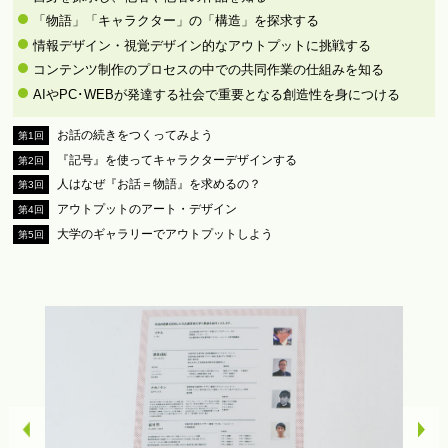
「物語」「キャラクター」の「構造」を探求する
情報デザイン・視覚デザイン的なアウトプットに挑戦する
コンテンツ制作のプロセスの中での共同作業の仕組みを知る
AIやPC･WEBが発達する社会で重要となる創造性を身につける
お話の続きをつくってみよう
第1回
『記号』を使ってキャラクターデザインする
第2回
人はなぜ『お話＝物語』を求めるの？
第3回
アウトプットのアート・デザイン
第4回
大学のギャラリーでアウトプットしよう
第5回
revious
Next