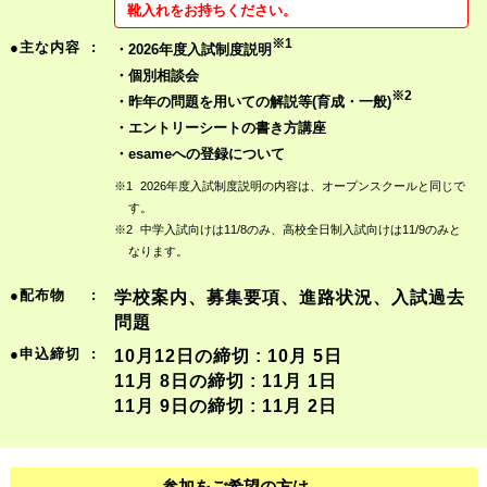
靴入れをお持ちください。
※1
●主な内容
:
・2026年度入試制度説明
・個別相談会
※2
・昨年の問題を用いての解説等(育成・一般)
・エントリーシートの書き方講座
・esameへの登録について
※1
2026年度入試制度説明の内容は、オープンスクールと同じで
す。
※2
中学入試向けは11/8のみ、高校全日制入試向けは11/9のみと
なります。
●配布物
:
学校案内、募集要項、進路状況、入試過去
問題
●申込締切
:
10月12日の締切 : 10月 5日
11月 8日の締切 : 11月 1日
11月 9日の締切 : 11月 2日
参加をご希望の方は、