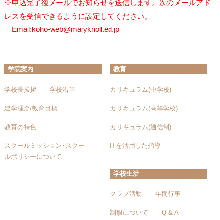
※申込完了後メールでお知らせを送信します。次のメールアド
レスを受信できるように設定してください。
Email:koho-web@maryknoll.ed.jp
学院案内
教育
学校長挨拶
学校沿革
カリキュラム(中学校)
建学理念/教育目標
カリキュラム(高等学校)
教育の特色
カリキュラム(通信制)
スクールミッション･スクー
ITを活用した指導
ルポリシーについて
学校生活
クラブ活動
年間行事
制服について
Q & A