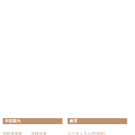
学院案内
教育
学校長挨拶
学校沿革
カリキュラム(中学校)